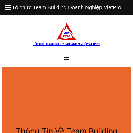
Tổ chức Team Building Doanh Nghiệp VietPro
Skip
to
content
TỔ CHỨC TEAM BUILDING DOANH NGHIỆP VIETPRO
Thông Tin Về Team Building