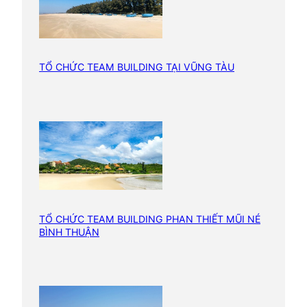
o
ố
?
?
n
à
o
TỔ CHỨC TEAM BUILDING TẠI VŨNG TÀU
q
u
a
n
t
r
ọ
n
TỔ CHỨC TEAM BUILDING PHAN THIẾT MŨI NÉ
g
BÌNH THUẬN
n
h
ấ
t