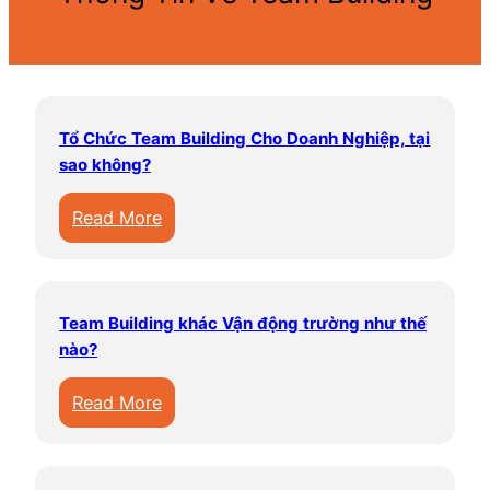
Tổ Chức Team Building Cho Doanh Nghiệp, tại
sao không?
:
Read More
T
ổ
C
Team Building khác Vận động trường như thế
h
nào?
ứ
c
:
Read More
T
T
e
e
a
a