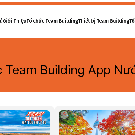
hủ
Giới Thiệu
Tổ chức Team Building
Thiết bị Team Building
Tổ
 Team Building App Nư