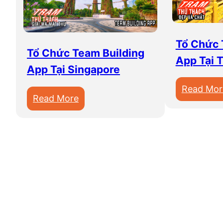
e
a
m
Tổ Chức 
B
Tổ Chức Team Building
u
App Tại T
App Tại Singapore
i
l
Read Mor
:
Read More
d
T
i
ổ
n
C
g
h
A
ứ
p
c
p
T
T
e
ạ