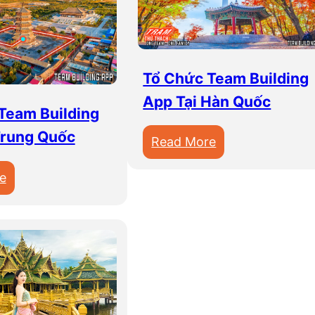
Tổ Chức Team Building
App Tại Hàn Quốc
Team Building
Trung Quốc
:
Read More
T
:
e
ổ
T
C
ổ
h
C
ứ
h
c
ứ
T
c
e
T