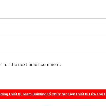
r for the next time I comment.
lding
Thiết bị Team Building
Tổ Chức Sự Kiện
Thiết bị Lửa Trại
T