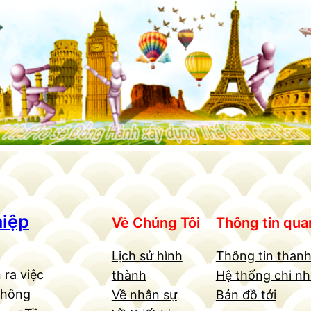
hiệp
Về Chúng Tôi
Thông tin qua
Lịch sử hình
Thông tin thanh
 ra việc
thành
Hệ thống chi n
Không
Về nhân sự
Bản đồ tới