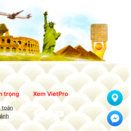
n trọng
Xem VietPro
 toán
Facebook
TikTok
YouTube
hánh