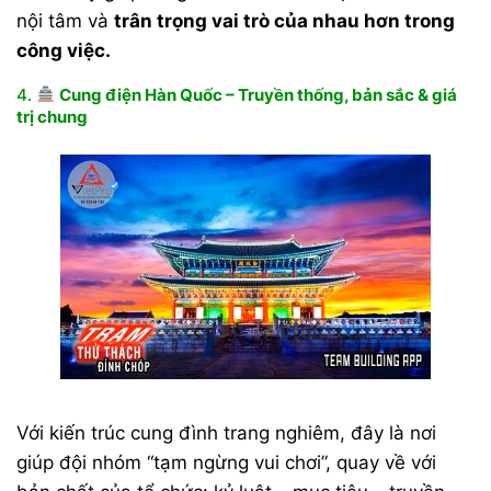
nội tâm và
trân trọng vai trò của nhau hơn trong
công việc.
4.
Cung điện Hàn Quốc – Truyền thống, bản sắc & giá
trị chung
Với kiến trúc cung đình trang nghiêm, đây là nơi
giúp đội nhóm “tạm ngừng vui chơi”, quay về với