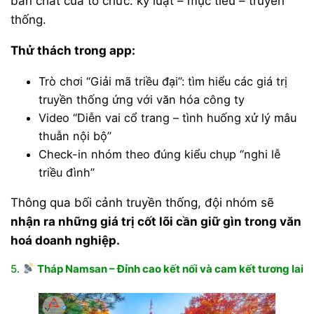
bản chất của tổ chức: kỷ luật – mục tiêu – truyền
thống.
Thử thách trong app:
Trò chơi “Giải mã triều đại”: tìm hiểu các giá trị
truyền thống ứng với văn hóa công ty
Video “Diễn vai cổ trang – tình huống xử lý mâu
thuẫn nội bộ”
Check-in nhóm theo đúng kiểu chụp “nghi lễ
triều đình”
Thông qua bối cảnh truyền thống, đội nhóm sẽ
nhận ra những giá trị cốt lõi cần giữ gìn trong văn
hoá doanh nghiệp.
5.
Tháp Namsan – Đỉnh cao kết nối và cam kết tương lai