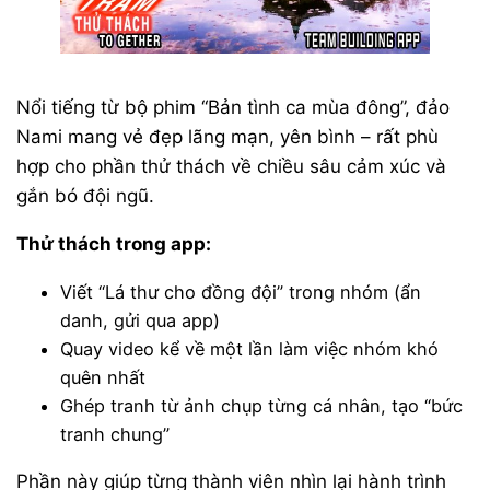
Nổi tiếng từ bộ phim “Bản tình ca mùa đông”, đảo
Nami mang vẻ đẹp lãng mạn, yên bình – rất phù
hợp cho phần thử thách về chiều sâu cảm xúc và
gắn bó đội ngũ.
Thử thách trong app:
Viết “Lá thư cho đồng đội” trong nhóm (ẩn
danh, gửi qua app)
Quay video kể về một lần làm việc nhóm khó
quên nhất
Ghép tranh từ ảnh chụp từng cá nhân, tạo “bức
tranh chung”
Phần này giúp từng thành viên nhìn lại hành trình