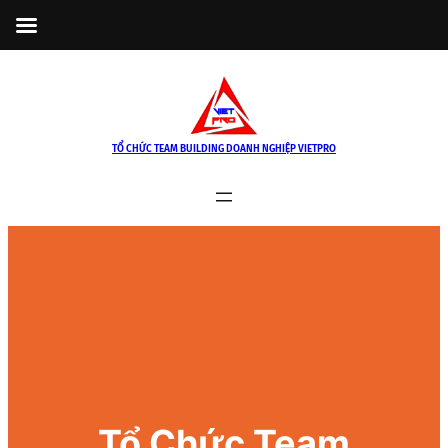
Skip
to
content
TỔ CHỨC TEAM BUILDING DOANH NGHIỆP VIETPRO
Tổ Chức Team