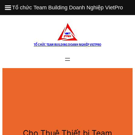
Tổ chức Team Building Doanh Nghiệp VietPro
Skip
to
content
TỔ CHỨC TEAM BUILDING DOANH NGHIỆP VIETPRO
Cho Thuê Thiết bị Team