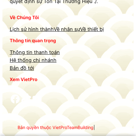
quyết định sự Tồn Tại Thương Hiệu ./.
Về Chúng Tôi
Lịch sử hình thành
Về nhân sự
Về thiết bị
Thông tin quan trọng
Thông tin thanh toán
Hệ thống chi nhánh
Bản đồ tới
Xem VietPro
Facebook
TikTok
YouTube
Bản quyền thuộc VietProTeamBuilding
|