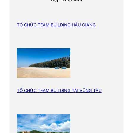
B
ơ
m
H
TỔ CHỨC TEAM BUILDING HẬU GIANG
ơ
i
TỔ CHỨC TEAM BUILDING TẠI VŨNG TÀU