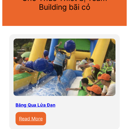
Building bãi cỏ
Băng Qua Lửa Đạn
:
Read More
B