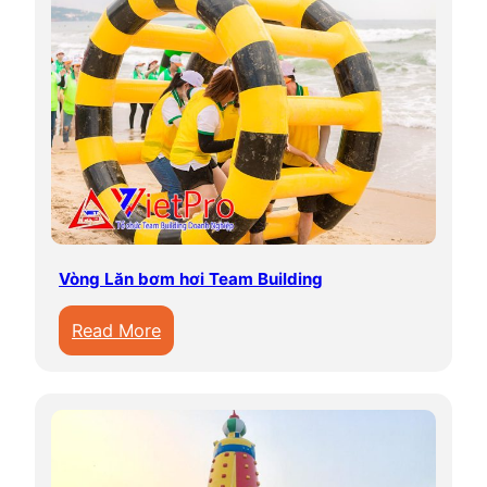
T
i
ê
n
V
ư
ợ
t
B
i
Vòng Lăn bơm hơi Team Building
ể
:
Read More
n
V
ò
n
g
L