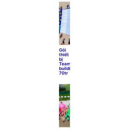
Gói
thiết
bị
Team
building
70tr