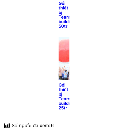
Gói
thiết
bị
Team
building
50tr
Gói
thiết
bị
Team
building
25tr
Số người đã xem:
6