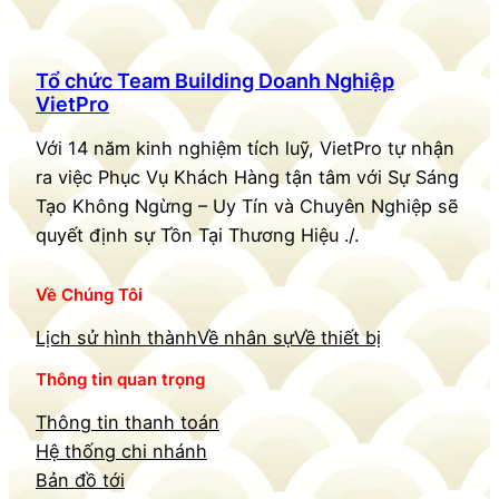
Tổ chức Team Building Doanh Nghiệp
VietPro
Với 14 năm kinh nghiệm tích luỹ, VietPro tự nhận
ra việc Phục Vụ Khách Hàng tận tâm với Sự Sáng
Tạo Không Ngừng – Uy Tín và Chuyên Nghiệp sẽ
quyết định sự Tồn Tại Thương Hiệu ./.
Về Chúng Tôi
Lịch sử hình thành
Về nhân sự
Về thiết bị
Thông tin quan trọng
Thông tin thanh toán
Hệ thống chi nhánh
Bản đồ tới