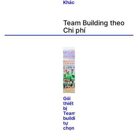
Khách
Team Building theo
Chi phí
Gói
thiết
bị
Team
building
tự
chọn