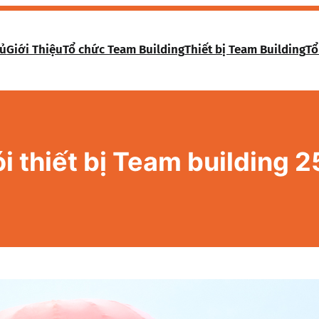
hủ
Giới Thiệu
Tổ chức Team Building
Thiết bị Team Building
Tổ
i thiết bị Team building 2