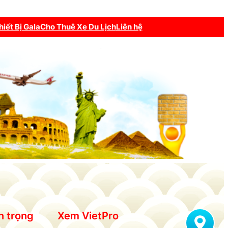
hiết Bị Gala
Cho Thuê Xe Du Lịch
Liên hệ
n trọng
Xem VietPro