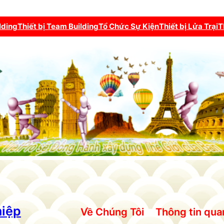
lding
Thiết bị Team Building
Tổ Chức Sự Kiện
Thiết bị Lửa Trại
T
hiệp
Về Chúng Tôi
Thông tin qua