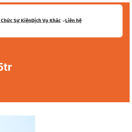
 Chức Sự Kiện
Dịch Vụ Khác
Liên hệ
5tr