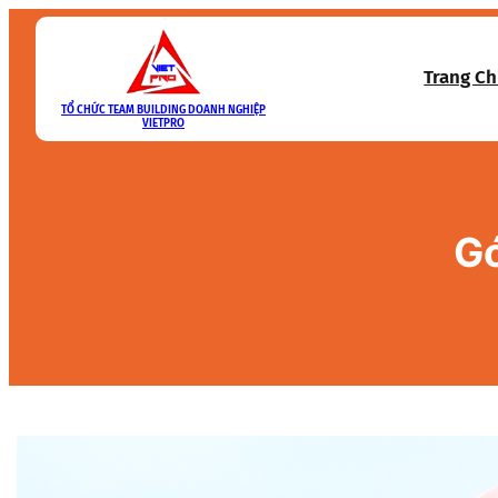
Skip
to
Trang C
content
TỔ CHỨC TEAM BUILDING DOANH NGHIỆP
VIETPRO
Gó