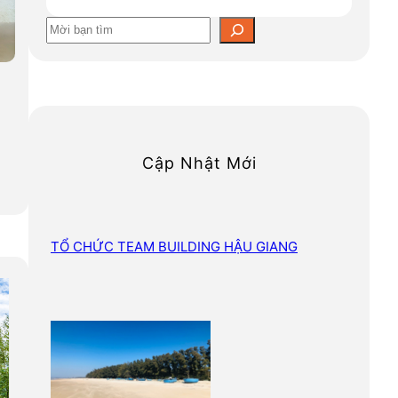
S
e
a
r
c
h
Cập Nhật Mới
TỔ CHỨC TEAM BUILDING HẬU GIANG