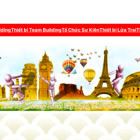
lding
Thiết bị Team Building
Tổ Chức Sự Kiện
Thiết bị Lửa Trại
T