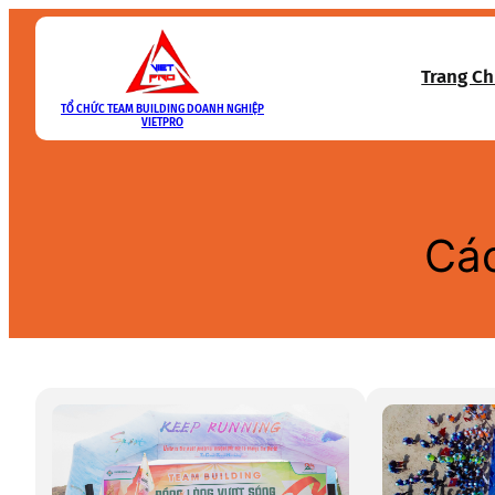
Skip
to
Trang C
content
TỔ CHỨC TEAM BUILDING DOANH NGHIỆP
VIETPRO
Các