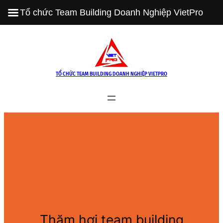
Tổ chức Team Building Doanh Nghiệp VietPro
Skip
to
content
TỔ CHỨC TEAM BUILDING DOANH NGHIỆP VIETPRO
Thăm hơi team building