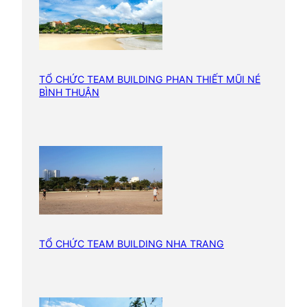
I
n
b
o
u
TỔ CHỨC TEAM BUILDING PHAN THIẾT MŨI NÉ
BÌNH THUẬN
n
d
TỔ CHỨC TEAM BUILDING NHA TRANG