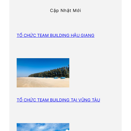
B
h
Cập Nhật Mới
u
i
l
d
TỔ CHỨC TEAM BUILDING HẬU GIANG
i
n
g
Đ
o
à
n
K
TỔ CHỨC TEAM BUILDING TẠI VŨNG TÀU
h
á
c
h