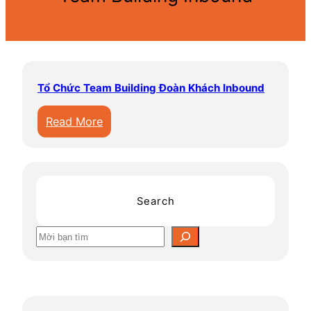
Tổ Chức Team Building Đoàn Khách Inbound
:
Read More
T
ổ
C
h
Search
ứ
c
S
T
e
e
a
a
r
m
c