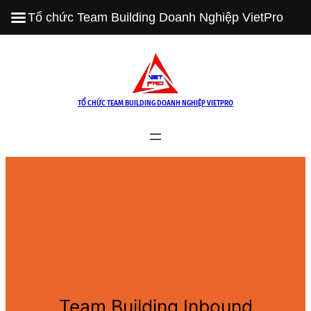
Tổ chức Team Building Doanh Nghiệp VietPro
Skip
to
content
TỔ CHỨC TEAM BUILDING DOANH NGHIỆP VIETPRO
Team Building Inbound