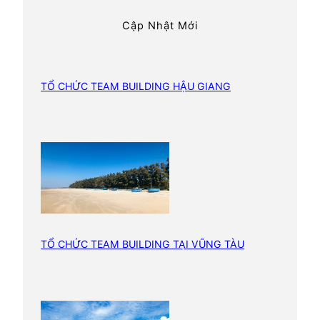
h
h
Cập Nhật Mới
í
T
e
a
TỔ CHỨC TEAM BUILDING HẬU GIANG
m
B
u
i
l
d
i
n
TỔ CHỨC TEAM BUILDING TẠI VŨNG TÀU
g
1
0
0