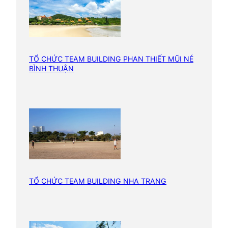
k
h
á
c
h
TỔ CHỨC TEAM BUILDING PHAN THIẾT MŨI NÉ
BÌNH THUẬN
TỔ CHỨC TEAM BUILDING NHA TRANG