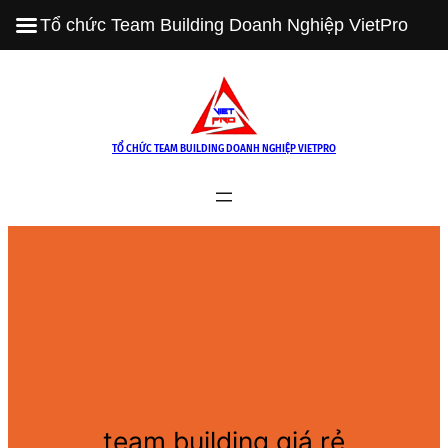
Tổ chức Team Building Doanh Nghiệp VietPro
Skip
to
content
TỔ CHỨC TEAM BUILDING DOANH NGHIỆP VIETPRO
team building giá rẻ