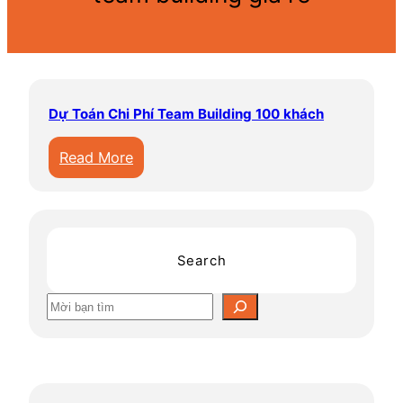
Dự Toán Chi Phí Team Building 100 khách
:
Read More
D
ự
T
o
Search
á
n
S
C
e
h
a
i
r
P
c