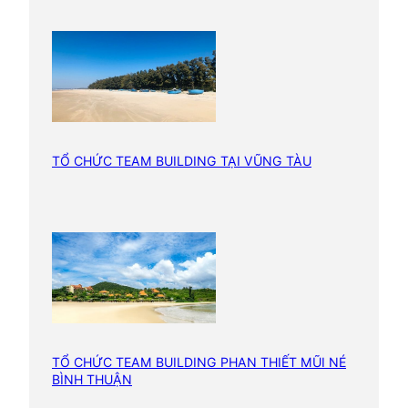
n
TỔ CHỨC TEAM BUILDING TẠI VŨNG TÀU
TỔ CHỨC TEAM BUILDING PHAN THIẾT MŨI NÉ
BÌNH THUẬN