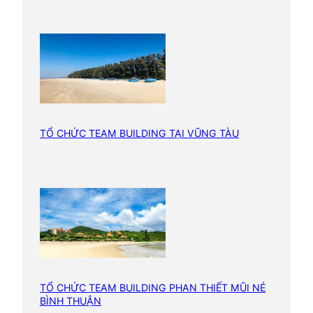
ô
n
M
a
T
h
u
TỔ CHỨC TEAM BUILDING TẠI VŨNG TÀU
ộ
t
B
u
ô
n
H
ồ
Đ
TỔ CHỨC TEAM BUILDING PHAN THIẾT MŨI NÉ
BÌNH THUẬN
ắ