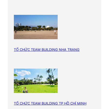
k
L
ắ
k
TỔ CHỨC TEAM BUILDING NHA TRANG
TỔ CHỨC TEAM BUILDING TP HỒ CHÍ MINH