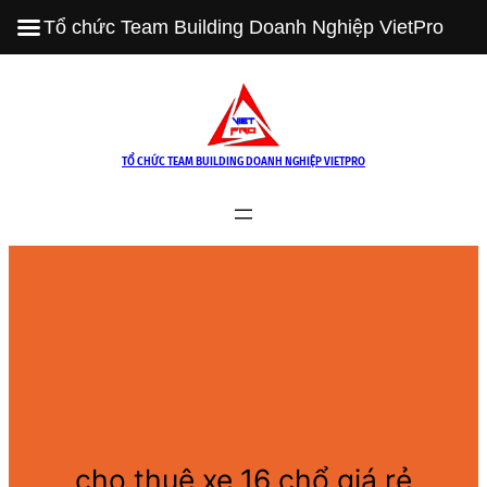
Tổ chức Team Building Doanh Nghiệp VietPro
Skip
to
content
TỔ CHỨC TEAM BUILDING DOANH NGHIỆP VIETPRO
cho thuê xe 16 chổ giá rẻ