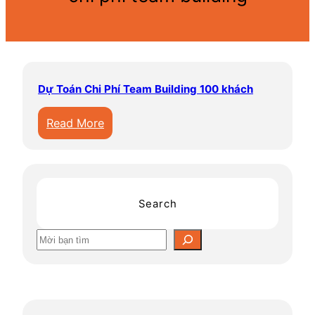
Dự Toán Chi Phí Team Building 100 khách
:
Read More
D
ự
T
o
Search
á
n
S
C
e
h
a
i
r
P
c