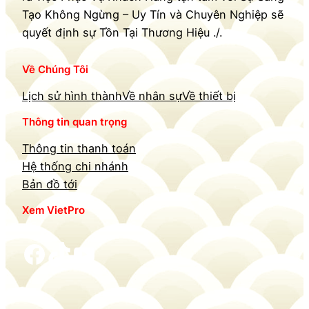
Tạo Không Ngừng – Uy Tín và Chuyên Nghiệp sẽ
quyết định sự Tồn Tại Thương Hiệu ./.
Về Chúng Tôi
Lịch sử hình thành
Về nhân sự
Về thiết bị
Thông tin quan trọng
Thông tin thanh toán
Hệ thống chi nhánh
Bản đồ tới
Xem VietPro
Facebook
TikTok
YouTube