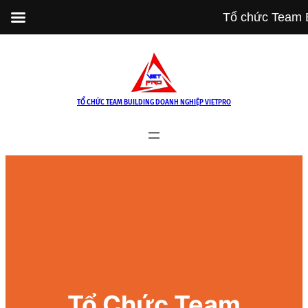
Tổ chức Team B
Skip
to
content
TỔ CHỨC TEAM BUILDING DOANH NGHIỆP VIETPRO
Tổ Chức Team