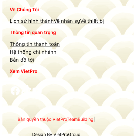
Về Chúng Tôi
Lịch sử hình thành
Về nhân sự
Về thiết bị
Thông tin quan trọng
Thông tin thanh toán
Hệ thống chi nhánh
Bản đồ tới
Xem VietPro
Facebook
TikTok
YouTube
Bản quyền thuộc VietProTeamBuilding
|
Design By VietProGroup