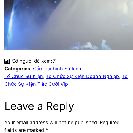
Số người đã xem:
7
Categories
:
Các loại hình Sự kiện
Tổ Chức Sự Kiện
, 
Tổ Chức Sự Kiện Doanh Nghiệp
, 
Tổ
Chức Sự Kiện Tiệc Cưới Vip
Leave a Reply
Your email address will not be published.
Required
fields are marked
*