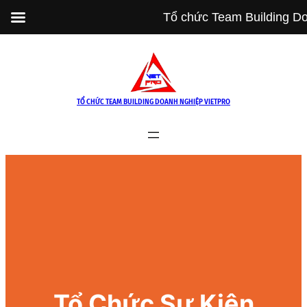
Tổ chức Team Building Do
Skip
to
content
TỔ CHỨC TEAM BUILDING DOANH NGHIỆP VIETPRO
Tổ Chức Sự Kiện