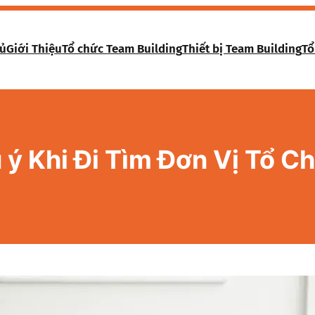
hủ
Giới Thiệu
Tổ chức Team Building
Thiết bị Team Building
Tổ
ý Khi Đi Tìm Đơn Vị Tổ C