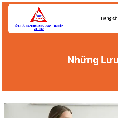
Skip
to
Trang C
content
TỔ CHỨC TEAM BUILDING DOANH NGHIỆP
VIETPRO
Những Lưu 