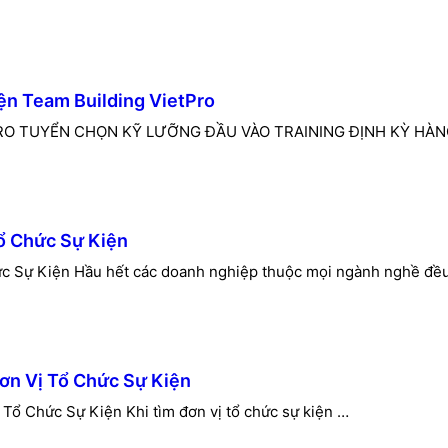
n Team Building VietPro
O TUYỂN CHỌN KỸ LƯỠNG ĐẦU VÀO TRAINING ĐỊNH KỲ HÀNG
ổ Chức Sự Kiện
 Sự Kiện Hầu hết các doanh nghiệp thuộc mọi ngành nghề đề
Đơn Vị Tổ Chức Sự Kiện
 Tổ Chức Sự Kiện Khi tìm đơn vị tổ chức sự kiện …