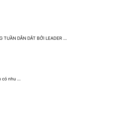
 TUẦN DẪN DẮT BỞI LEADER …
u có nhu …