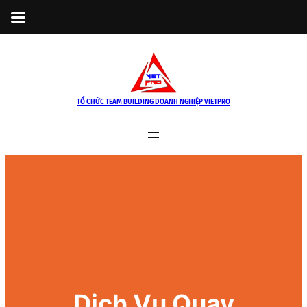
Skip
to
content
TỔ CHỨC TEAM BUILDING DOANH NGHIỆP VIETPRO
Dịch Vụ Quay