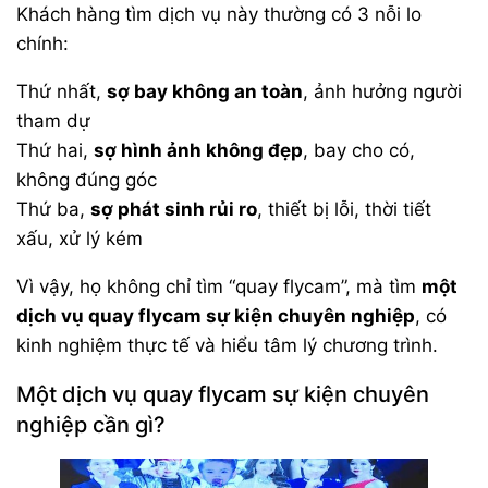
Khách hàng tìm dịch vụ này thường có 3 nỗi lo
chính:
Thứ nhất,
sợ bay không an toàn
, ảnh hưởng người
tham dự
Thứ hai,
sợ hình ảnh không đẹp
, bay cho có,
không đúng góc
Thứ ba,
sợ phát sinh rủi ro
, thiết bị lỗi, thời tiết
xấu, xử lý kém
Vì vậy, họ không chỉ tìm “quay flycam”, mà tìm
một
dịch vụ quay flycam sự kiện chuyên nghiệp
, có
kinh nghiệm thực tế và hiểu tâm lý chương trình.
Một dịch vụ quay flycam sự kiện chuyên
nghiệp cần gì?