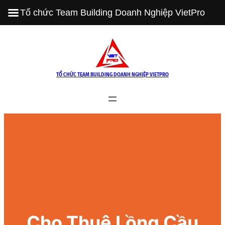
Tổ chức Team Building Doanh Nghiệp VietPro
Skip
to
content
TỔ CHỨC TEAM BUILDING DOANH NGHIỆP VIETPRO
Cho Thuê Lồng Cầu