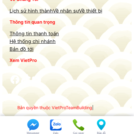
Lịch sử hình thành
Về nhân sự
Về thiết bị
Thông tin quan trọng
Thông tin thanh toán
Hệ thống chi nhánh
Bản đồ tới
Xem VietPro
Facebook
TikTok
YouTube
Bản quyền thuộc VietProTeamBuilding
|
Design By VietProGroup
Messenger
Zalo
Gọi ngay
Bản đồ